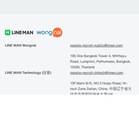
LINE MAN Wongnai
people-recruit-public@lmwn.com
195 One Bangkok Tower 4, Witthayu
Road, Lumphini, Pathumwan, Bangkok,
10330, Thailand
LINE MAN Technology (连曼)
people-recruit-lmtech@lmwn.com
10F.Nami B/D, NO.3 Huoju Road, Hi-
tech Zone Dalian, China. 中国辽宁省大
连市高新园区纳米大厦10F
LINE Pay
linepay-recruitment@lmwn.com
195 One Bangkok Tower 4, Witthayu
Road, Lumphini, Pathumwan, Bangkok,
10330, Thailand